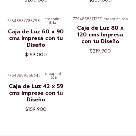
creaprint
77548586712221
|
creaprint ltda
77548587786798
|
ltda
Caja de Luz 80 x
Caja de Luz 60 x 90
120 cms Impresa
cms Impresa con tu
con tu Diseño
Diseño
$219.900
$199.000
creaprint
77548589558645
|
ltda
Caja de Luz 42 x 59
cms Impresa con tu
Diseño
$159.900