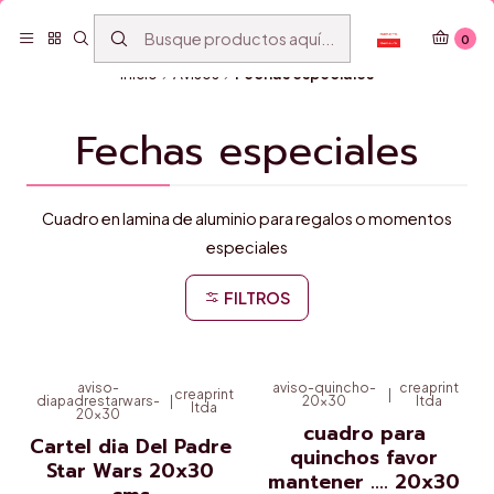
Personaliza de todo, sin moverte de tu casa
Leer más
0
Inicio
Avisos
Fechas especiales
Fechas especiales
Cuadro en lamina de aluminio para regalos o momentos
especiales
FILTROS
aviso-
aviso-quincho-
creaprint
creaprint
|
diapadrestarwars-
|
20x30
ltda
ltda
20x30
cuadro para
Cartel dia Del Padre
quinchos favor
Star Wars 20x30
mantener .... 20x30