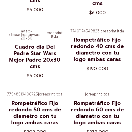
cms
cms
$6.000
$6.000
aviso-
77401174349823
|
creaprint ltda
creaprint
diapadrestarwars1-
|
ltda
20x30
Rompetráfico Fijo
redondo 40 cms de
Cuadro dia Del
diametro con tu
Padre Star Wars
logo ambas caras
Mejor Padre 20x30
cms
$190.000
$6.000
77548519408723
|
creaprint ltda
|
creaprint ltda
Rompetráfico Fijo
Rompetráfico Fijo
redondo 50 cms de
redondo 60 cms de
diametro con tu
diametro con tu
logo ambas caras
logo ambas caras
$209.000
$239.000