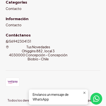
Categorías
Contacto
Información
Contacto
Contáctanos
56942304131
Tus Novedades
Ohiggins 882 , local 3
4030000 Concepción - Concepción
Biobío - Chile
Envíanos un mensaje de
2026 tusnovedades.cl.
WhatsApp
Todos los derechos reservados.
Desarrollado por Jumpseller
.