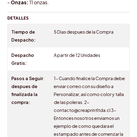
-
Onzas:
11 onzas.
DETALLES
Tiempo de
5 Dias despues de la Compra
Despacho:
Despacho
A partir de 12 Unidades
Gratis:
Pasos a Seguir
1- Cuando finalice la Compra debe
despues de
enviar correo con su diseño a
finalizada la
Personalizar, así como color y talla
compra:
de las poleras. 2-
contacto@creaprintltda.cl 3-
Entonces nosotros enviamos un
ejemplo de como quedara el
estampado antes de comenzar la