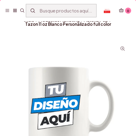
Personaliza de todo, sin moverte de tu casa
Leer más
0
Inicio
Productos Marketing
Material Pop
Tazon 11 oz Blanco Personalizado full color